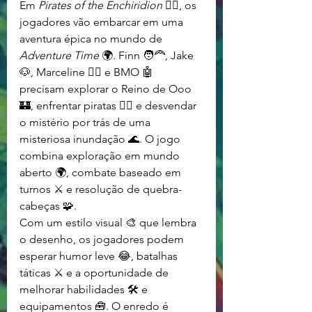
Em 
Pirates of the Enchiridion
 🏴‍☠️, os 
jogadores vão embarcar em uma 
aventura épica no mundo de 
Adventure Time
 🌍. Finn 🧑‍🦰, Jake 
🐶, Marceline 🧛‍♀️ e BMO 🤖 
precisam explorar o Reino de Ooo 
🏰, enfrentar piratas 🏴‍☠️ e desvendar 
o mistério por trás de uma 
misteriosa inundação 🌊. O jogo 
combina exploração em mundo 
aberto 🌍, combate baseado em 
turnos ⚔️ e resolução de quebra-
cabeças 🧩.
Com um estilo visual 🎨 que lembra 
o desenho, os jogadores podem 
esperar humor leve 😂, batalhas 
táticas ⚔️ e a oportunidade de 
melhorar habilidades 🛠️ e 
equipamentos 🧰. O enredo é 