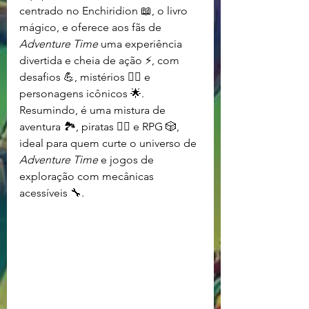
centrado no Enchiridion 📖, o livro 
mágico, e oferece aos fãs de 
Adventure Time
 uma experiência 
divertida e cheia de ação ⚡, com 
desafios 💪, mistérios 🕵️‍♂️ e 
personagens icônicos 🌟.
Resumindo, é uma mistura de 
aventura 🏞️, piratas 🏴‍☠️ e RPG 🎲, 
ideal para quem curte o universo de 
Adventure Time
 e jogos de 
exploração com mecânicas 
acessíveis 🔧.