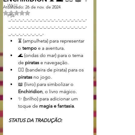
Wii U
Atualizado:
26 de nov. de 2024
Avaliado com NaN de 5 estrelas.
PS4
_-_-_-_-_-_-_-_-_-_-_-_-_-_-_-_-_-_-_-_-
_-_-_-_-_-_-_-_-_-_-_-_-_-_-_-_-_-_-_-_-
_-_-_-_-_-_-_-_-_-
⏳ (ampulheta) para representar 
o 
tempo
 e a aventura.
🌊 (ondas do mar) para o tema 
de 
piratas
 e navegação.
🏴‍☠️ (bandeira de pirata) para os 
piratas
 no jogo.
📖 (livro) para simbolizar o 
Enchiridion
, o livro mágico.
✨ (brilho) para adicionar um 
toque de 
magia e fantasia
.
STATUS DA TRADUÇÃO: