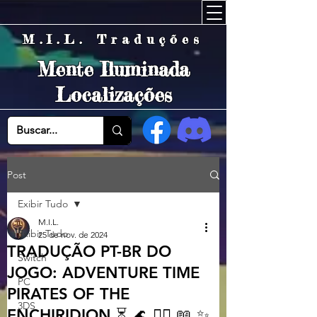
M.I.L. Traduções
Mente Iluminada
Localizações
Post
Exibir Tudo
M.I.L.
Exibir Tudo
25 de nov. de 2024
TRADUÇÃO PT-BR DO
Switch
JOGO: ADVENTURE TIME
PC
PIRATES OF THE
3DS
ENCHIRIDION ⏳ 🌊 🏴‍☠️ 📖 ✨