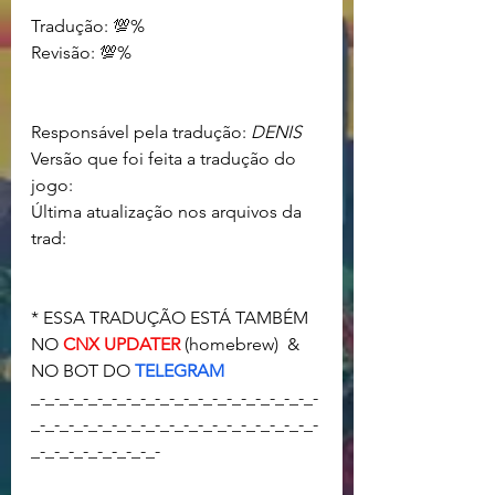
Tradução: 💯%				
Revisão: 💯%				
Responsável pela tradução: 
DENIS
Versão que foi feita a tradução do 
jogo: 
Última atualização nos arquivos da 
trad:
* ESSA TRADUÇÃO ESTÁ TAMBÉM 
NO 
CNX UPDATER
 (homebrew)  &  
NO BOT DO 
TELEGRAM
_-_-_-_-_-_-_-_-_-_-_-_-_-_-_-_-_-_-_-_-
_-_-_-_-_-_-_-_-_-_-_-_-_-_-_-_-_-_-_-_-
_-_-_-_-_-_-_-_-_-