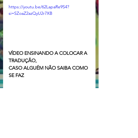
https://youtu.be/62LapaRe9S4?
si=SZoaZ2azQyU2r7XB
VÍDEO ENSINANDO A COLOCAR A 
TRADUÇÃO, 
CASO ALGUÉM NÃO SAIBA COMO 
SE FAZ
𝗕𝗮𝗶𝘅𝗮𝗿 𝗧𝗿𝗮𝗱𝘂𝗰̧𝗮̃𝗼 𝗡. 𝗦𝗪𝗜𝗧𝗖𝗛
Switch