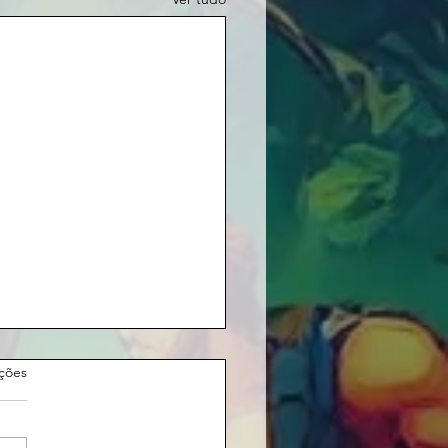
as.
ações