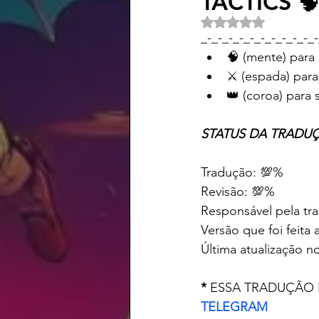
TACTICS 🧠
Avaliado com NaN d
_-_-_-_-_-_-_-_-_-_-_-
🧠 (mente) para 
⚔️ (espada) par
👑 (coroa) para 
STATUS DA TRADUÇÃO:    
Traduç
Rev
Responsável pela tr
Versão que foi feita 
Última atualização no
* 
ESSA TRADUÇÃO 
TELEGRAM