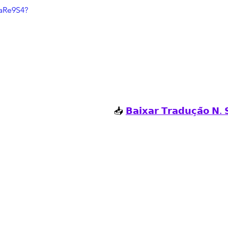
paRe9S4?
📥 
𝗕𝗮𝗶𝘅𝗮𝗿 𝗧𝗿𝗮𝗱𝘂𝗰̧𝗮̃𝗼 𝗡