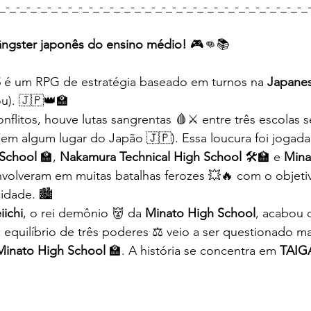
_-_-_-_-_-_-_-_-_-_-_-_-_-_-_-_-_-_-_-_-_-_-_-_-_-_-_-_-_-_
ângster japonês do ensino médio!
 🎮👊📚
S
 é um RPG de estratégia baseado em turnos na 
Japanes
u). 🇯🇵👑🏫
nflitos, houve lutas sangrentas 🩸⚔️ entre três escolas 
(em algum lugar do Japão 🇯🇵). Essa loucura foi jogada 
 School
 🏫, 
Nakamura Technical High School
 🛠️🏫 e 
Mina
envolveram em muitas batalhas ferozes 💥🔥 com o objeti
dade. 🏙️
iichi
, o rei demônio 👹 da 
Minato High School
, acabou 
equilíbrio de três poderes ⚖️ veio a ser questionado ma
Minato High School
 🏫. A história se concentra em 
TAIG