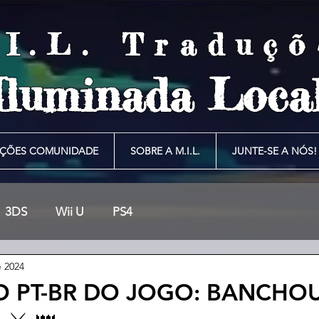
.I.L. Traduçõ
Iluminada Local
ÇÕES COMUNIDADE
SOBRE A M.I.L.
JUNTE-SE A NÓS!
3DS
Wii U
PS4
e 2024
 PT-BR DO JOGO: BANCHO