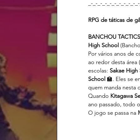
_-_-_-_-_-_-_-_-_-_-_-
RPG de táticas de g
BANCHOU TACTIC
High School
 (Bancho
Por vários anos de co
ao redor desta área 
escolas: 
Sakae High
School
 🏫. Eles se 
quem manda nesta ci
Quando 
Kitagawa Se
ano passado, todo o 
O jogo se passa na 