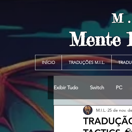
M
Mente 
INÍCIO
TRADUÇÕES M.I.L.
TRADU
Exibir Tudo
Switch
PC
M.I.L.
25 de nov. d
TRADUÇÃO