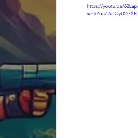
https://youtu.be/62La
si=SZoaZ2azQyU2r7XB