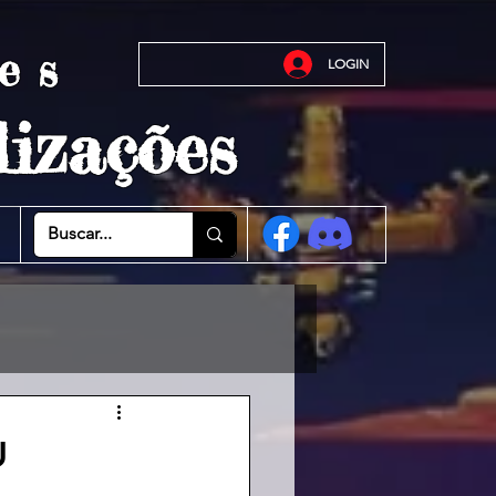
es
LOGIN
izações
U