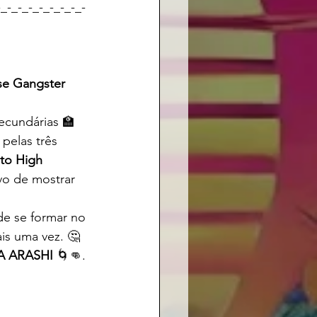
-_-_-_-_-_-_-_-_-
e Gangster 
secundárias 🏫 
pelas três 
to High 
vo de mostrar 
de se formar no 
is uma vez. 🤔
A ARASHI
 🌀👊.