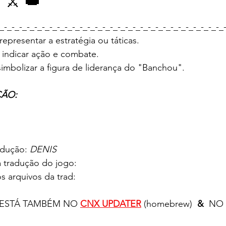
 ⚔️ 👑
e 5 estrelas.
_-_-_-_-_-_-_-_-_-_-_-_-_-_-_-_-_-_-_-_-_-_-_-_-_-_-_-_-_-_
representar a estratégia ou táticas.
a indicar ação e combate.
simbolizar a figura de liderança do "Banchou".
                            
ão: 💯%				
isão: 💯%												
adução: 
DENIS
a tradução do jogo: 
s arquivos da trad:
ESTÁ TAMBÉM NO 
CNX UPDATER
(homebrew)  
& 
 NO