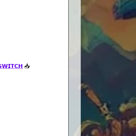
. 𝗦𝗪𝗜𝗧𝗖𝗛
 📥