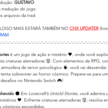
adução: 
GUSTAVO 
a tradução do jogo: 
s arquivos da trad:
LOGO MAIS ESTARÁ TAMBÉM NO 
CNX UPDATER
(ho
GRAM
_-_-_-_-_-_-_-_-_-_-_-_-_-_-_-_-_-_-_-_-_-_-_-_-_-_-_-_-_-_
ories
 é um jogo de ação e mistério 🖤, onde você explor
nta criaturas aterradoras 👹. Com elementos de RPG, c
 atmosfera de terror psicológico 🧠, você vai desvendar
tenta sobreviver ao horror cósmico. Prepare-se para um
 desafios no Nintendo Switch 🎮!
nhecido
 🌑 Em 
Lovecraft’s Untold Stories
, você adentra
istérios 🖤. Enfrente criaturas aterradoras 👹, resolva e
s cósmicos escondidos.