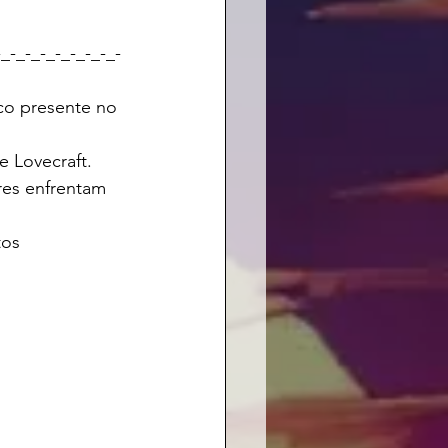
-_-_-_-_-_-_-_-_-
co presente no 
e Lovecraft.
res enfrentam 
tos 
				