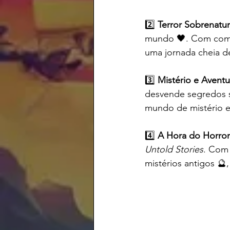
2️⃣ 
Terror Sobrenatur
mundo 🖤. Com comba
uma jornada cheia de
3️⃣ 
Mistério e Aventu
desvende segredos s
mundo de mistério 
4️⃣ 
A Hora do Horror
Untold Stories
. Com 
mistérios antigos 🔮