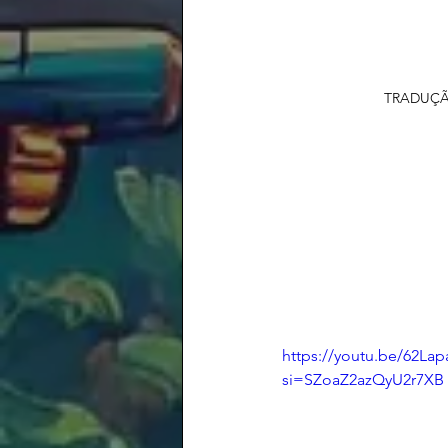
TRADUÇÃ
https://youtu.be/62La
si=SZoaZ2azQyU2r7XB