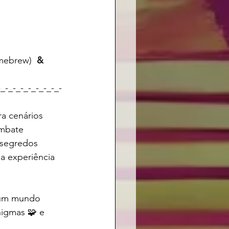
mebrew)  
& 
-_-_-_-_-_-_-_-_-
a cenários 
ombate 
 segredos 
a experiência 
 um mundo 
nigmas 🧩 e 