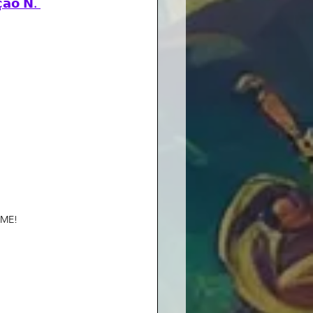
̧𝗮̃𝗼 𝗡. 
ME!