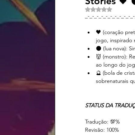
Stories 🖤 
Avaliado com NaN d
_-_-_-_-_-_-_-_-_-_-_-
🖤 (coração pre
jogo, inspirado 
🌑 (lua nova): S
👹 (monstro): Re
ao longo do jog
🔮 (bola de cri
sobrenaturais q
STATUS DA TRADUÇÃO:    
Traduç
Re