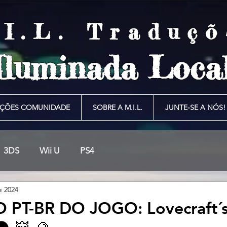
.I.L. Traduçõ
Iluminada Local
ÇÕES COMUNIDADE
SOBRE A M.I.L.
JUNTE-SE A NÓS!
3DS
Wii U
PS4
e 2024
PT-BR DO JOGO: Lovecraft´s