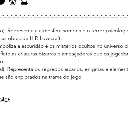
🌑 👹 🔮
e 5 estrelas.
_-_-_-_-_-_-_-_-_-_-_-_-_-_-_-_-_-_-_-_-_-_-_-_-_-_-_-_-_-_
to): Representa a atmosfera sombria e o terror psicológi
nas obras de H.P. Lovecraft.
imboliza a escuridão e os mistérios ocultos no universo d
flete as criaturas bizarras e ameaçadoras que os jogado
o.
stal): Representa os segredos arcanos, enigmas e elemen
ue são explorados na trama do jogo.
                            
ão: 💯%				
visão: 100% 										