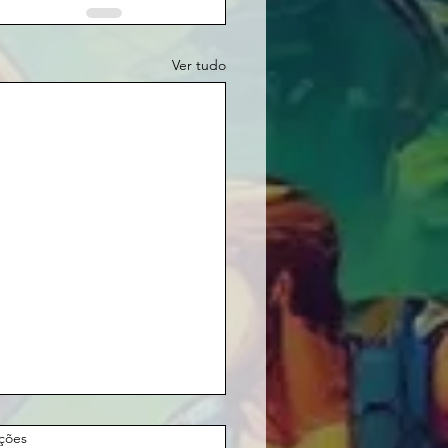
Ver tudo
as.
ações