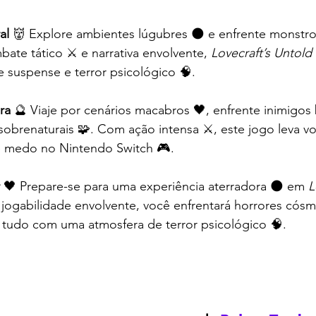
al
 👹 Explore ambientes lúgubres 🌑 e enfrente monstro
te tático ⚔️ e narrativa envolvente, 
Lovecraft’s Untold 
 suspense e terror psicológico 🧠.
ra
 🔮 Viaje por cenários macabros 🖤, enfrente inimigos 
obrenaturais 🧩. Com ação intensa ⚔️, este jogo leva v
e medo no Nintendo Switch 🎮.
 🖤 Prepare-se para uma experiência aterradora 🌑 em 
L
jogabilidade envolvente, você enfrentará horrores cósm
, tudo com uma atmosfera de terror psicológico 🧠.