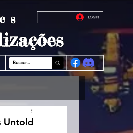
es
LOGIN
izações
 Untold