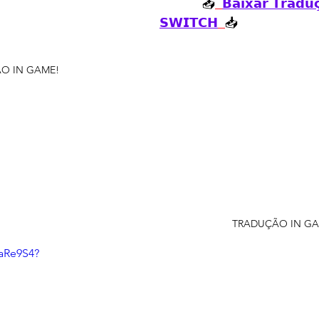
📥
𝗕𝗮𝗶𝘅𝗮𝗿 𝗧𝗿𝗮𝗱𝘂𝗰
𝗦𝗪𝗜𝗧𝗖𝗛
📥
O IN GAME!
TRADUÇÃO IN GA
paRe9S4?