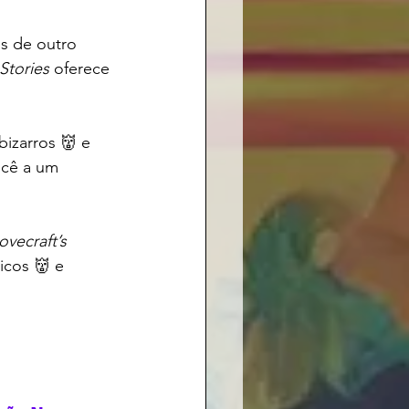
s de outro 
Stories
 oferece 
bizarros 👹 e 
ocê a um 
ovecraft’s 
icos 👹 e 