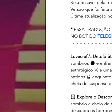
Responsável pela tr
Versão que foi feita 
Última atualização no
* 
ESSA TRADUÇÃO 
NO BOT DO 
TELE
_-_-_-_-_-_-_-_-_-_-_-
Lovecraft’s Untold St
sombrios 🌑 e enfre
estratégico ⚔️ e uma
antigos 🔮 enquanto 
cheia de suspense e
1️⃣ 
Explore o Desco
sombrio e cheio de m
descubra os horrore