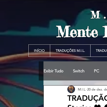
M
Mente 
INÍCIO
TRADUÇÕES M.I.L.
TRADU
Exibir Tudo
Switch
PC
M.I.L.
20 de dez. d
TRADUÇÃO 