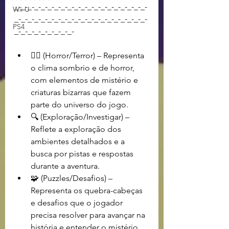
_-_-_-_-_-_-_-_-_-_-_-_-_-_-_-_-_-_-_-_-
Wii U
_-_-_-_-_-_-_-_-_-_-_-_-_-_-_-_-_-_-_-_-
PS4
_-_-_-_-_-_-_-_-_-
🧟‍♂️ (Horror/Terror) – Representa 
o clima sombrio e de horror, 
com elementos de mistério e 
criaturas bizarras que fazem 
parte do universo do jogo.
🔍 (Exploração/Investigar) – 
Reflete a exploração dos 
ambientes detalhados e a 
busca por pistas e respostas 
durante a aventura.
🧩 (Puzzles/Desafios) – 
Representa os quebra-cabeças 
e desafios que o jogador 
precisa resolver para avançar na 
história e entender o mistério 