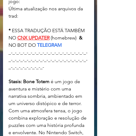
jogo: 
Última atualização nos arquivos da 
trad:
* 
ESSA TRADUÇÃO ESTÁ TAMBÉM 
NO 
CNX UPDATER
(homebrew)  
& 
NO BOT DO 
TELEGRAM
_-_-_-_-_-_-_-_-_-_-_-_-_-_-_-_-_-_-_-_-
_-_-_-_-_-_-_-_-_-_-_-_-_-_-_-_-_-_-_-_-
_-_-_-_-_-_-_-_-_-
Stasis: Bone Totem
 é um jogo de 
aventura e mistério com uma 
narrativa sombria, ambientado em 
um universo distópico e de terror. 
Com uma atmosfera tensa, o jogo 
combina exploração e resolução de 
puzzles com uma história profunda 
e envolvente. No Nintendo Switch, 