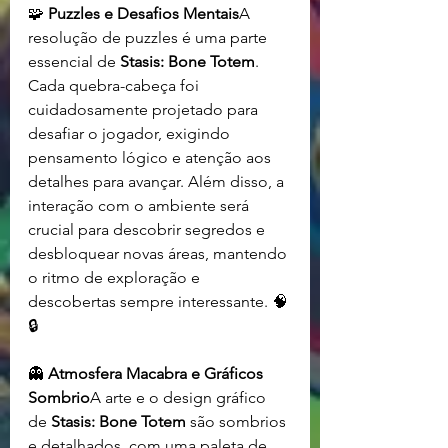
🧩 
Puzzles e Desafios Mentais
A 
resolução de puzzles é uma parte 
essencial de 
Stasis: Bone Totem
. 
Cada quebra-cabeça foi 
cuidadosamente projetado para 
desafiar o jogador, exigindo 
pensamento lógico e atenção aos 
detalhes para avançar. Além disso, a 
interação com o ambiente será 
crucial para descobrir segredos e 
desbloquear novas áreas, mantendo 
o ritmo de exploração e 
descobertas sempre interessante. 🧠
🔒
👻 
Atmosfera Macabra e Gráficos 
Sombrio
A arte e o design gráfico 
de 
Stasis: Bone Totem
 são sombrios 
e detalhados, com uma paleta de 