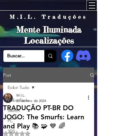
M.I.L. Traduções
Mente Iluminada
Localizações
Post
Exibir Tudo
M.I.L.
Exibir Tudo
28 de nov. de 2024
TRADUÇÃO PT-BR DO
Switch
JOGO: The Smurfs: Learn
PC
and Play 📚 🧩 💙 🌈
3DS
Avaliado com NaN de 5 estrelas.