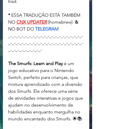
trad:
* 
ESSA TRADUÇÃO ESTÁ TAMBÉM 
NO 
CNX UPDATER
(homebrew)  
& 
NO BOT DO 
TELEGRAM
_-_-_-_-_-_-_-_-_-_-_-_-_-_-_-_-_-_-_-_-
_-_-_-_-_-_-_-_-_-_-_-_-_-_-_-_-_-_-_-_-
_-_-_-_-_-_-_-_-_-
The Smurfs: Learn and Play
 é um 
jogo educativo para o Nintendo 
Switch, perfeito para crianças, que 
mistura aprendizado com a diversão 
dos Smurfs. Ele oferece uma série 
de atividades interativas e jogos que 
ajudam no desenvolvimento de 
habilidades enquanto mergulha no 
mundo encantado dos Smurfs. 🌟📚