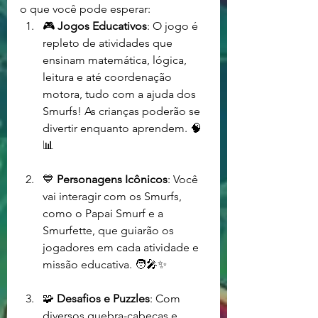
o que você pode esperar:
🎮 
Jogos Educativos
: O jogo é 
repleto de atividades que 
ensinam matemática, lógica, 
leitura e até coordenação 
motora, tudo com a ajuda dos 
Smurfs! As crianças poderão se 
divertir enquanto aprendem. 🧠
📊
💙 
Personagens Icônicos
: Você 
vai interagir com os Smurfs, 
como o Papai Smurf e a 
Smurfette, que guiarão os 
jogadores em cada atividade e 
missão educativa. 🧑‍🎤✨
🧩 
Desafios e Puzzles
: Com 
diversos quebra-cabeças e 