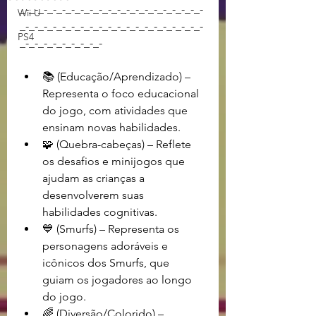
_-_-_-_-_-_-_-_-_-_-_-_-_-_-_-_-_-_-_-_-
Wii U
_-_-_-_-_-_-_-_-_-_-_-_-_-_-_-_-_-_-_-_-
PS4
_-_-_-_-_-_-_-_-_-
📚 (Educação/Aprendizado) – 
Representa o foco educacional 
do jogo, com atividades que 
ensinam novas habilidades.
🧩 (Quebra-cabeças) – Reflete 
os desafios e minijogos que 
ajudam as crianças a 
desenvolverem suas 
habilidades cognitivas.
💙 (Smurfs) – Representa os 
personagens adoráveis e 
icônicos dos Smurfs, que 
guiam os jogadores ao longo 
do jogo.
🌈 (Diversão/Colorido) – 