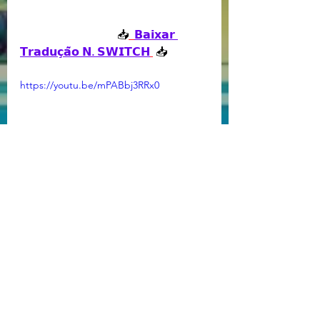
📥
𝗕𝗮𝗶𝘅𝗮𝗿 
𝗧𝗿𝗮𝗱𝘂𝗰̧𝗮̃𝗼 𝗡. 𝗦𝗪𝗜𝗧𝗖𝗛
 📥
https://youtu.be/mPABbj3RRx0