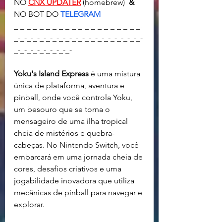
NO 
CNX UPDATER
(homebrew)  
& 
NO BOT DO 
TELEGRAM
_-_-_-_-_-_-_-_-_-_-_-_-_-_-_-_-_-_-_-_-
_-_-_-_-_-_-_-_-_-_-_-_-_-_-_-_-_-_-_-_-
_-_-_-_-_-_-_-_-_-
Yoku's Island Express
 é uma mistura 
única de plataforma, aventura e 
pinball, onde você controla Yoku, 
um besouro que se torna o 
mensageiro de uma ilha tropical 
cheia de mistérios e quebra-
cabeças. No Nintendo Switch, você 
embarcará em uma jornada cheia de 
cores, desafios criativos e uma 
jogabilidade inovadora que utiliza 
mecânicas de pinball para navegar e 
explorar.