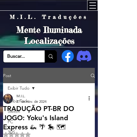
M.I.L. Traduções
Mente Iluminada
Localizações
Post
Exibir Tudo
M.I.L.
Exibir Tudo
27 de nov. de 2024
TRADUÇÃO PT-BR DO
Switch
JOGO: Yoku's Island
PC
Express 🦗 🌴 🎠 🗺️
3DS
Avaliado com NaN de 5 estrelas.