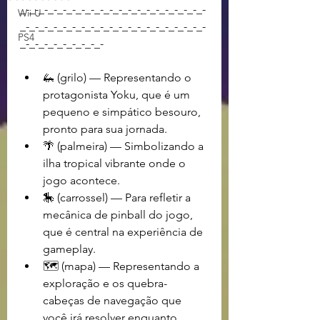
_-_-_-_-_-_-_-_-_-_-_-_-_-_-_-_-_-_-_-_-
Wii U
_-_-_-_-_-_-_-_-_-_-_-_-_-_-_-_-_-_-_-_-
PS4
_-_-_-_-_-_-_-_-_-
🦗 (grilo) — Representando o 
protagonista Yoku, que é um 
pequeno e simpático besouro, 
pronto para sua jornada.
🌴 (palmeira) — Simbolizando a 
ilha tropical vibrante onde o 
jogo acontece.
🎠 (carrossel) — Para refletir a 
mecânica de pinball do jogo, 
que é central na experiência de 
gameplay.
🗺️ (mapa) — Representando a 
exploração e os quebra-
cabeças de navegação que 
você irá resolver enquanto 