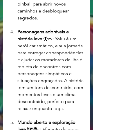
pinball para abrir novos 
caminhos e desbloquear 
segredos.
Personagens adoráveis e 
história leve
 🦋📜: Yoku é um 
herói carismático, e sua jornada 
para entregar correspondências 
e ajudar os moradores da ilha é 
repleta de encontros com 
personagens simpáticos e 
situações engraçadas. A história 
tem um tom descontraído, com 
momentos leves e um clima 
descontraído, perfeito para 
relaxar enquanto joga.
Mundo aberto e exploração 
livre
 🗺️🌟: Diferente de jogos 