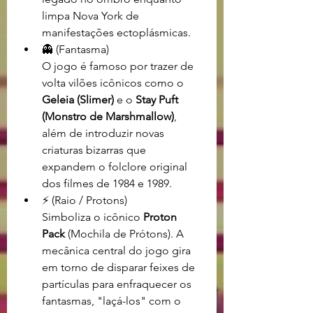
limpa Nova York de 
manifestações ectoplásmicas.
👻 (Fantasma)
O jogo é famoso por trazer de 
volta vilões icônicos como o 
Geleia (Slimer)
 e o 
Stay Puft 
(Monstro de Marshmallow)
, 
além de introduzir novas 
criaturas bizarras que 
expandem o folclore original 
dos filmes de 1984 e 1989.
⚡ (Raio / Protons)
Simboliza o icônico 
Proton 
Pack
 (Mochila de Prótons). A 
mecânica central do jogo gira 
em torno de disparar feixes de 
partículas para enfraquecer os 
fantasmas, "laçá-los" com o 