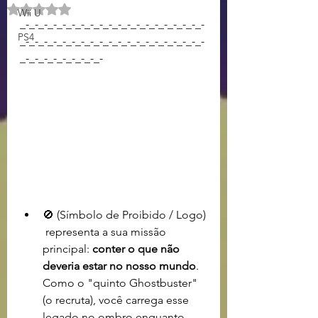
Avaliado com NaN de 5 estrelas.
Wii U
_-_-_-_-_-_-_-_-_-_-_-_-_-_-_-_-_-_-_-_-
PS4
_-_-_-_-_-_-_-_-_-_-_-_-_-_-_-_-_-_-_-_-
_-_-_-_-_-_-_-_-_-
🚫 (Símbolo de Proibido / Logo)
 representa a sua missão 
principal: 
conter o que não 
deveria estar no nosso mundo
. 
Como o "quinto Ghostbuster" 
(o recruta), você carrega esse 
legado no ombro enquanto 