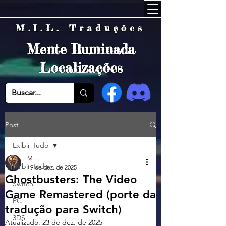
M.I.L. Traduções
Mente Iluminada
Localizações
Post
Exibir Tudo
M.I.L.
Exibir Tudo
19 de dez. de 2025
Ghostbusters: The Video
Switch
Game Remastered (porte da
PC
tradução para Switch)
3DS
Atualizado:
23 de dez. de 2025