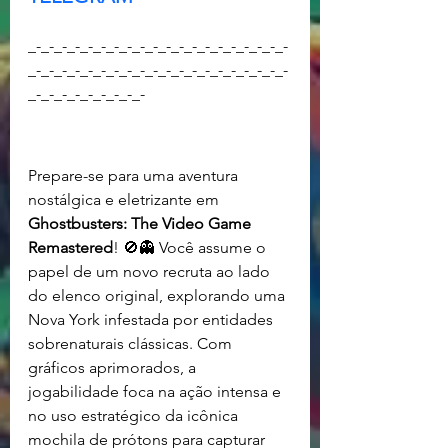
_-_-_-_-_-_-_-_-_-_-_-_-_-_-_-_-_-_-_-_-
_-_-_-_-_-_-_-_-_-_-_-_-_-_-_-_-_-_-_-_-
_-_-_-_-_-_-_-_-_-
Prepare-se para uma aventura 
nostálgica e eletrizante em 
Ghostbusters: The Video Game 
Remastered
! 🚫👻 Você assume o 
papel de um novo recruta ao lado 
do elenco original, explorando uma 
Nova York infestada por entidades 
sobrenaturais clássicas. Com 
gráficos aprimorados, a 
jogabilidade foca na ação intensa e 
no uso estratégico da icônica 
mochila de prótons para capturar 