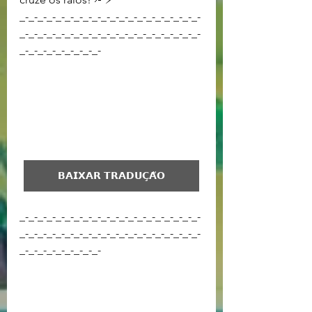
_-_-_-_-_-_-_-_-_-_-_-_-_-_-_-_-_-_-_-_-
_-_-_-_-_-_-_-_-_-_-_-_-_-_-_-_-_-_-_-_-
_-_-_-_-_-_-_-_-_-
𝗕𝗔𝗜𝗫𝗔𝗥 𝗧𝗥𝗔𝗗𝗨𝗖̧𝗔̃𝗢
_-_-_-_-_-_-_-_-_-_-_-_-_-_-_-_-_-_-_-_-
_-_-_-_-_-_-_-_-_-_-_-_-_-_-_-_-_-_-_-_-
_-_-_-_-_-_-_-_-_-