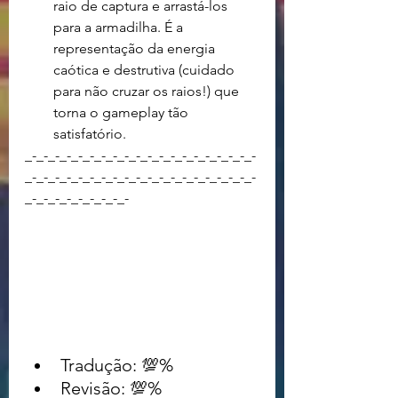
raio de captura e arrastá-los 
para a armadilha. É a 
representação da energia 
caótica e destrutiva (cuidado 
para não cruzar os raios!) que 
torna o gameplay tão 
satisfatório.
_-_-_-_-_-_-_-_-_-_-_-_-_-_-_-_-_-_-_-_-
_-_-_-_-_-_-_-_-_-_-_-_-_-_-_-_-_-_-_-_-
_-_-_-_-_-_-_-_-_-
Tradução: 💯% 	
Revisão: 💯%			