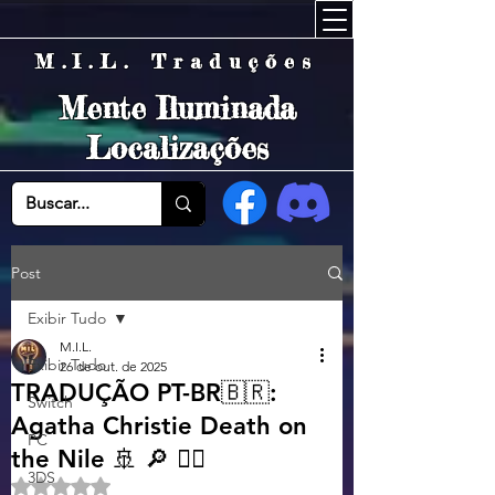
M.I.L. Traduções
Mente Iluminada
Localizações
Post
Exibir Tudo
M.I.L.
Exibir Tudo
26 de out. de 2025
TRADUÇÃO PT-BR🇧🇷:
Switch
Agatha Christie Death on
PC
the Nile 🚢 🔎 🕵️‍♂️
3DS
Avaliado com NaN de 5 estrelas.