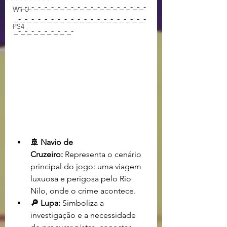
_-_-_-_-_-_-_-_-_-_-_-_-_-_-_-_-_-_-_-_-
Wii U
_-_-_-_-_-_-_-_-_-_-_-_-_-_-_-_-_-_-_-_-
PS4
_-_-_-_-_-_-_-_-_-
🚢 Navio de 
Cruzeiro:
 Representa o cenário 
principal do jogo: uma viagem 
luxuosa e perigosa pelo Rio 
Nilo, onde o crime acontece.
🔎 Lupa:
 Simboliza a 
investigação e a necessidade 