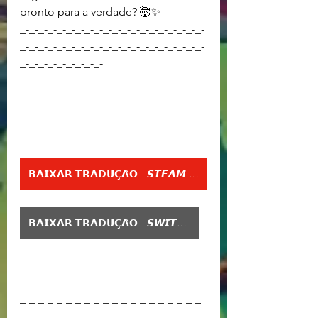
pronto para a verdade? 🤯✨
_-_-_-_-_-_-_-_-_-_-_-_-_-_-_-_-_-_-_-_-
_-_-_-_-_-_-_-_-_-_-_-_-_-_-_-_-_-_-_-_-
_-_-_-_-_-_-_-_-_-
𝗕𝗔𝗜𝗫𝗔𝗥 𝗧𝗥𝗔𝗗𝗨𝗖̧𝗔̃𝗢 - 𝙎𝙏𝙀𝘼𝙈 𝙋𝘾
𝗕𝗔𝗜𝗫𝗔𝗥 𝗧𝗥𝗔𝗗𝗨𝗖̧𝗔̃𝗢 - 𝙎𝙒𝙄𝙏𝘾𝙃
_-_-_-_-_-_-_-_-_-_-_-_-_-_-_-_-_-_-_-_-
_-_-_-_-_-_-_-_-_-_-_-_-_-_-_-_-_-_-_-_-