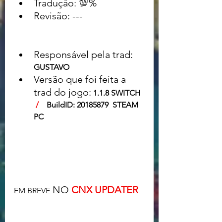
Tradução: 💯% 	
Revisão: ---			
Responsável pela trad:
GUSTAVO 
Versão que foi feita a 
trad do jogo:
1.1.8 SWITCH  
/
    BuildID: 20185879  STEAM 
PC
 NO 
CNX UPDATER
EM BREVE