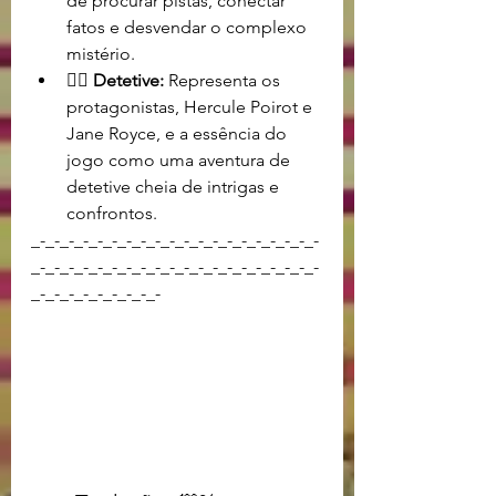
de procurar pistas, conectar 
fatos e desvendar o complexo 
mistério.
🕵️‍♂️ Detetive:
 Representa os 
protagonistas, Hercule Poirot e 
Jane Royce, e a essência do 
jogo como uma aventura de 
detetive cheia de intrigas e 
confrontos.
_-_-_-_-_-_-_-_-_-_-_-_-_-_-_-_-_-_-_-_-
_-_-_-_-_-_-_-_-_-_-_-_-_-_-_-_-_-_-_-_-
_-_-_-_-_-_-_-_-_-