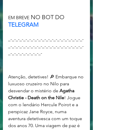
 NO BOT DO 
EM BREVE
TELEGRAM
_-_-_-_-_-_-_-_-_-_-_-_-_-_-_-_-_-_-_-_-
_-_-_-_-_-_-_-_-_-_-_-_-_-_-_-_-_-_-_-_-
_-_-_-_-_-_-_-_-_-
Atenção, detetives! 🔎 Embarque no 
luxuoso cruzeiro no Nilo para 
desvendar o mistério de 
Agatha 
Christie - Death on the Nile
! Jogue 
com o lendário Hercule Poirot e a 
perspicaz Jane Royce, numa 
aventura detetivesca com um toque 
dos anos 70. Uma viagem de paz é 