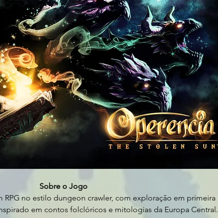
Sobre o Jogo
m RPG no estilo dungeon crawler, com exploração em primeira 
nspirado em contos folclóricos e mitologias da Europa Central.