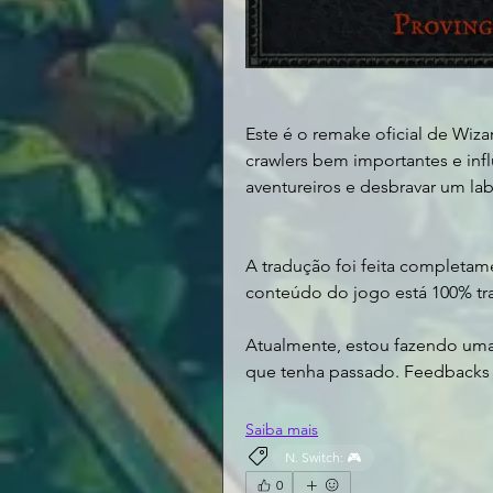
Este é o remake oficial de Wiz
crawlers bem importantes e inf
aventureiros e desbravar um la
A tradução foi feita completame
conteúdo do jogo está 100% tra
Atualmente, estou fazendo uma r
que tenha passado. Feedbacks
Saiba mais
N. Switch: 🎮
0