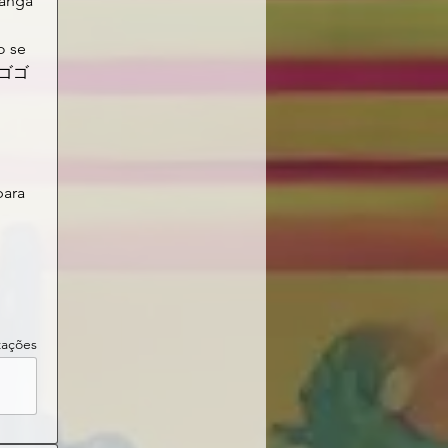
angá 
 se 
"ゴゴゴ
ara 
izações