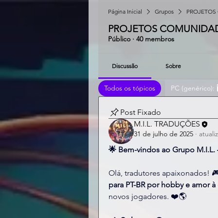
Página Inicial
Grupos
PROJETOS 
PROJETOS COMUNIDADE
Público
·
40 membros
Discussão
Sobre
Todos os tópicos
PC (genérico): 🖥
Post Fixado
M.I.L. TRADUÇÕES
31 de julho de 2025
·
atuali
🌟 Bem-vindos ao Grupo M.I.L.
Olá, tradutores apaixonados! 
para PT-BR por hobby e amor à 
novos jogadores. ❤️🌎