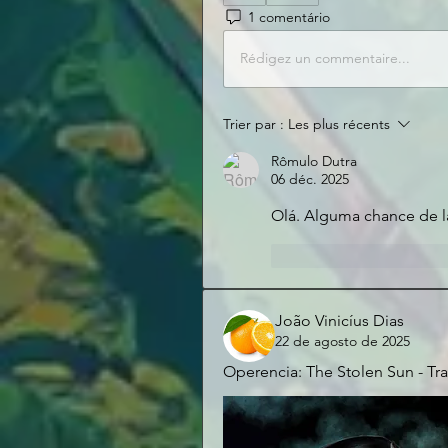
1 comentário
Rédigez un commentaire...
Trier par :
Les plus récents
Rômulo Dutra
06 déc. 2025
Olá. Alguma chance de l
J'aime
Répondr
João Vinicíus Dias
22 de agosto de 2025
Operencia: The Stolen Sun - Tr