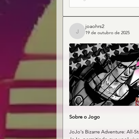
joaohrs2
19 de outubro de 2025
joaohrs2
Sobre o Jogo
JoJo's Bizarre Adventure: All-St