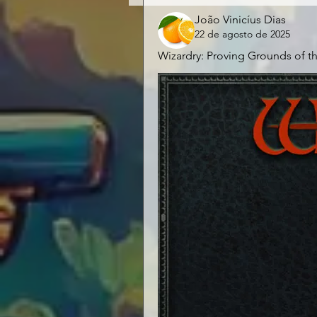
João Vinicíus Dias
22 de agosto de 2025
Wizardry: Proving Grounds of t