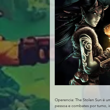
Operencia: The Stolen Sun é u
pessoa e combates por turno, i