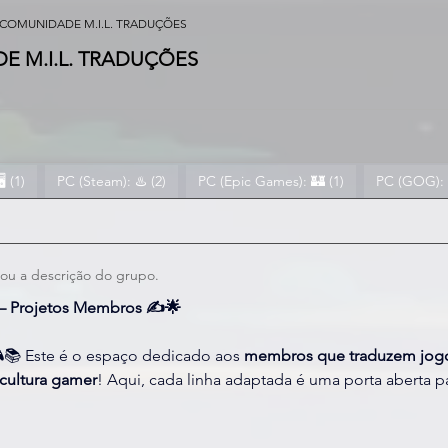
COMUNIDADE M.I.L. TRADUÇÕES
 M.I.L. TRADUÇÕES
️ (1)
PC (Steam): ♨️ (2)
PC (Epic Games): 🏰 (1)
PC (GOG): 
zou a descrição do grupo.
 – Projetos Membros ✍️🌟
📚 Este é o espaço dedicado aos 
membros que traduzem jogo
cultura gamer
! Aqui, cada linha adaptada é uma porta aberta pa