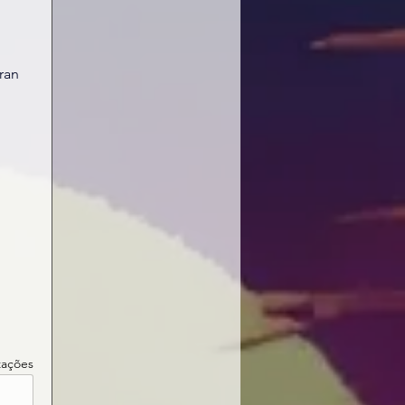
ran
izações