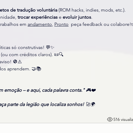
etos de tradução voluntária
 (ROM hacks, indies, mods, etc.).
nidade, 
trocar experiências
 e 
evoluir juntos
.
trabalhos em 
andamento
, 
Pronto
  peça feedback ou colabore!t
ríticas só construtivas! 💬✨
 (ou com créditos claros). 📜🔍
aviso! 🚫⚠️
dos aprendem. 🤝📚
em emoção – e aqui, cada palavra conta."
 🎮❤️
aça parte da legião que localiza sonhos!
 🚀🌍
516 visual