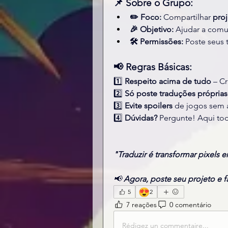
📌 Sobre o Grupo:
✏️ Foco:
 Compartilhar 
proj
🎉 Objetivo:
 Ajudar a comu
🛠️ Permissões:
 Poste seus 
📢 Regras Básicas:
1️⃣ 
Respeito acima de tudo
 – C
2️⃣ 
Só poste traduções próprias
3️⃣ 
Evite spoilers
 de jogos sem 
4️⃣ 
Dúvidas?
 Pergunte! Aqui to
"Traduzir é transformar pixels 
📢 
Agora, poste seu projeto e f
😍
5
2
7 reações
0 comentário
Rédigez un commentaire...