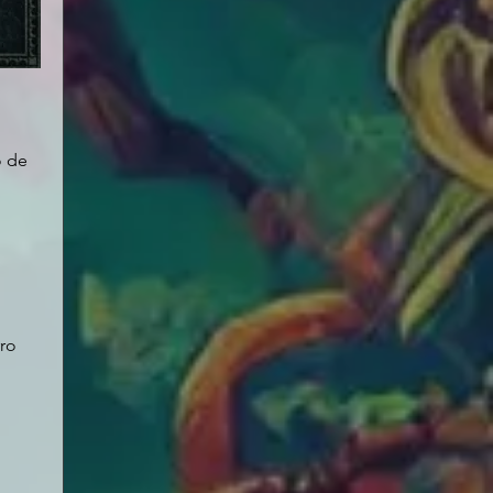
 de 
ro 