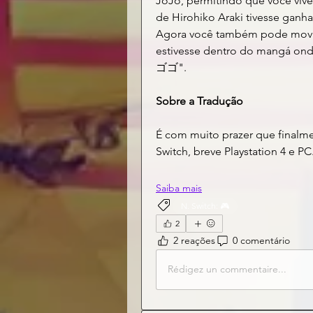
JoJo, permitindo que você viv
de Hirohiko Araki tivesse ganha
Agora você também pode movim
estivesse dentro do mangá ond
ゴゴ".
Sobre a Tradução
É com muito prazer que finalme
Switch, breve Playstation 4 e PC
Saiba mais
N. Switch: 🎮
2
2 reações
0 comentário
Rédigez un commentaire...