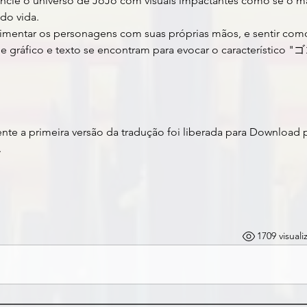
encie o universo de JoJo com visuais impactantes como se o m
do vida.
entar os personagens com suas próprias mãos, e sentir como
e gráfico e texto se encontram para evocar o característico 
nte a primeira versão da tradução foi liberada para Download p
.
1709 visual