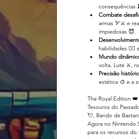
consequências 
Combate desafia
armas 🏹⚔️ e re
impiedosas 😈.
Desenvolviment
habilidades 🏋️‍♂
Mundo dinâmico
volta. Lute ⚔️, 
Precisão históri
estética 🎨 e a
The Royal Edition 
Tesouros do Passado
💘, Bando de Bastar
Agora no Nintendo
para os recursos do