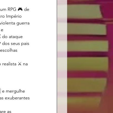
 um RPG 🎮 de 
ro Império 
iolenta guerra 
 e 
⏳ do ataque 
 dos seus pais 
a escolhas 
ealista ⚔️ na 
 e mergulhe 
as exuberantes 
are as 