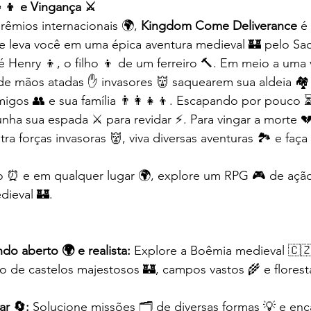
👧‍👦 e Vingança ⚔️
êmios internacionais 🌍, 
Kingdom Come Deliverance
 é
 leva você em uma épica aventura medieval 🏰 pelo Sac
Henry 👦, o filho 👦 de um ferreiro 🔨. Em meio a uma v
e de mãos atadas ✋ invasores 👹 saquearem sua aldeia 🏘️
igos 👥 e sua família 👨‍👩‍👧‍👦. Escapando por pouco 
nha sua espada ⚔️ para revidar ⚡. Para vingar a morte 💔
contra forças invasoras 👹, viva diversas aventuras 🏞️ e faç
⏰ e em qualquer lugar 🌍, explore um RPG 🎮 de ação r
dieval 🏰.
 aberto 🌍 e realista:
 Explore a Boêmia medieval 🇨
de castelos majestosos 🏰, campos vastos 🌾 e florest
ar 🔄:
 Solucione missões 🗂️ de diversas formas 💡 e enc