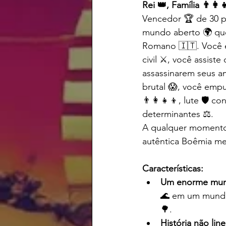
Rei 👑, Família 👨‍👩‍
Vencedor 🏆 de 30 pr
mundo aberto 🌍 que
Romano 🇮🇹. Você é 
civil ⚔️, você assist
assassinarem seus am
brutal 😱, você empu
👨‍👩‍👧‍👦, lute 🛡️ 
determinantes ⚖️.
A qualquer momento 
autêntica Boêmia me
Características:
Um enorme mundo
🌊 em um mundo 
🌳.
História não line