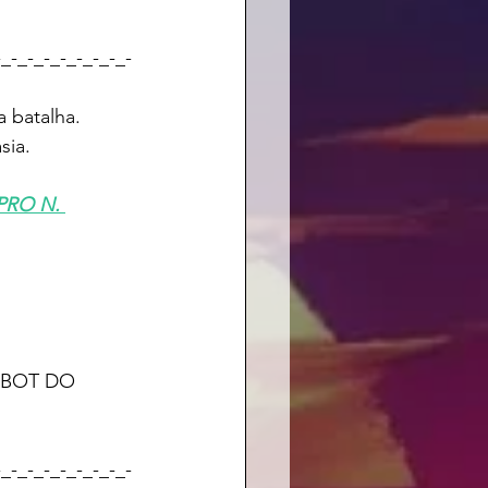
-_-_-_-_-_-_-_-_-
a batalha.
sia.
RO N. 
 BOT DO 
-_-_-_-_-_-_-_-_-