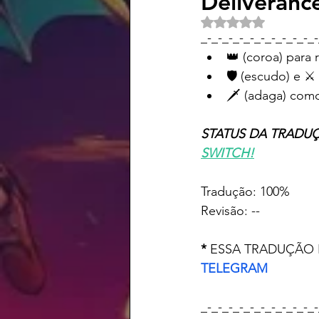
Deliverance:
Avaliado com NaN d
_-_-_-_-_-_-_-_-_-_-_-
👑 (coroa) para 
🛡️ (escudo) e ⚔
🗡️ (adaga) com
STATUS DA TRADUÇÃO     
SWITCH!
Tra
Revisão: --
* 
ESSA TRADUÇÃO
TELEGRAM
_-_-_-_-_-_-_-_-_-_-_-