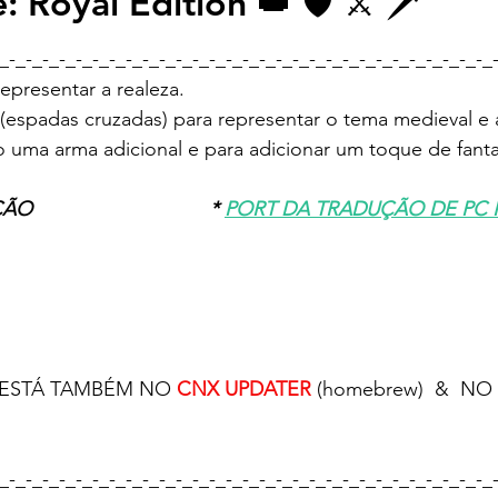
 Royal Edition 👑 🛡️ ⚔️ 🗡️
e 5 estrelas.
_-_-_-_-_-_-_-_-_-_-_-_-_-_-_-_-_-_-_-_-_-_-_-_-_-_-_-_-_-_
representar a realeza.
️ (espadas cruzadas) para representar o tema medieval e 
o uma arma adicional e para adicionar um toque de fanta
                           * 
PORT DA TRADUÇÃO DE PC P
dução: 100%					
 ESTÁ TAMBÉM NO
 CNX UPDATER
 (homebrew)  &  NO
_-_-_-_-_-_-_-_-_-_-_-_-_-_-_-_-_-_-_-_-_-_-_-_-_-_-_-_-_-_