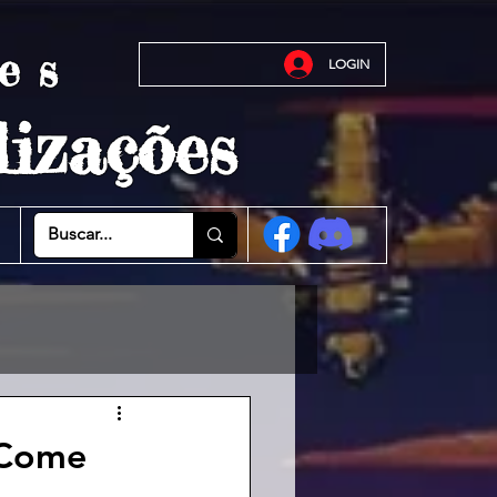
es
LOGIN
izações
 Come