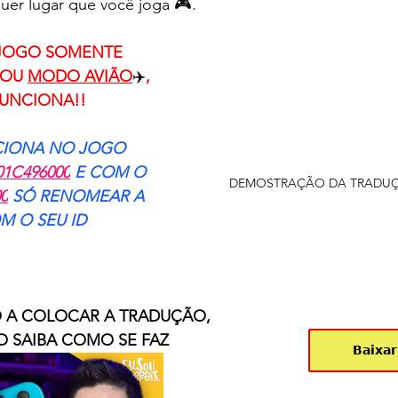
uer lugar que você joga 🎮.
 JOGO SOMENTE 
 OU 
MODO AVIÃO
✈️
, 
FUNCIONA!!
CIONA NO JOGO 
01C496000
 E COM O 
DEMOSTRAÇÃO DA TRADUÇ
00
 SÓ RENOMEAR A 
M O SEU ID
 A COLOCAR A TRADUÇÃO, 
 SAIBA COMO SE FAZ
𝗕𝗮𝗶𝘅𝗮𝗿