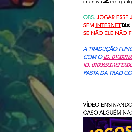
imersiva 🌊 em qualq
OBS:
JOGAR ESSE
SEM 
INTERNET
📶❌
SE NÃO ELE NÃO 
A TRADUÇÃO FUN
COM O 
ID. 0100216
ID. 0100650018FE00
PASTA DA TRAD CO
VÍDEO ENSINANDO
CASO ALGUÉM NÃO