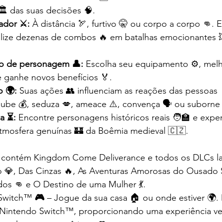
️ das suas decisões 🧠.
dor ⚔️:
 À distância 🏹, furtivo 🤫 ou corpo a corpo 👊. 
alize dezenas de combos 🔥 em batalhas emocionantes 
o de personagem 👤:
 Escolha seu equipamento ⚙️, melh
️ e ganhe novos benefícios 🏅.
 🌍:
 Suas ações 👥 influenciam as reações das pessoas 👨
roube 💰, seduza 💋, ameace ⚠️, convença 🗣️ ou suborne 
ca ⏳:
 Encontre personagens históricos reais 🧑‍🏫 e expe
 atmosfera genuínas 🏰 da Boêmia medieval 🇨🇿.
 contém Kingdom Come Deliverance e todos os DLCs la
 💎, Das Cinzas 🔥, As Aventuras Amorosas do Ousado 
dos 👊 e O Destino de uma Mulher 💃.
 Switch™
 🎮
 – Jogue da sua casa 🏠 ou onde estiver 🌍.
 Nintendo Switch™, proporcionando uma experiência v