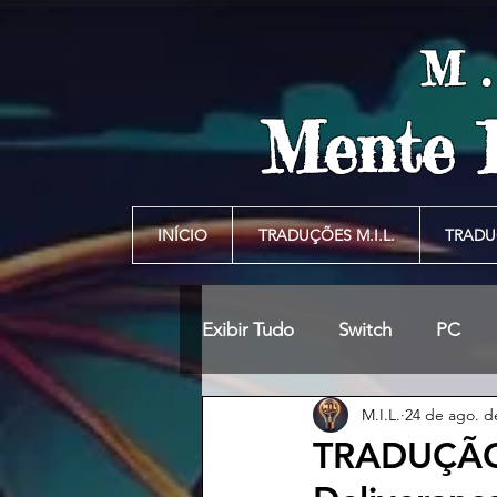
M
Mente 
INÍCIO
TRADUÇÕES M.I.L.
TRADU
Exibir Tudo
Switch
PC
M.I.L.
24 de ago. d
TRADUÇÃO