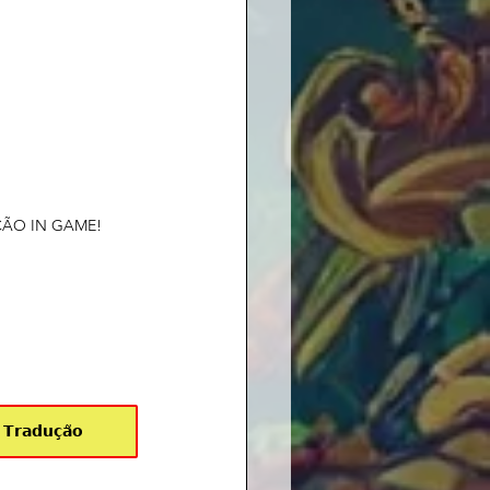
ÃO IN GAME!
 𝗧𝗿𝗮𝗱𝘂𝗰̧𝗮̃𝗼