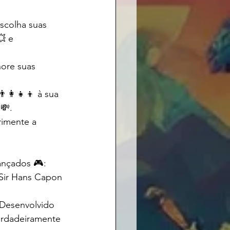
Escolha suas 
 e 
ore suas 
‍👩‍👧‍👦 à sua 
💸.
rimente a 
nçados 🎮: 
Sir Hans Capon 
 Desenvolvido 
erdadeiramente 