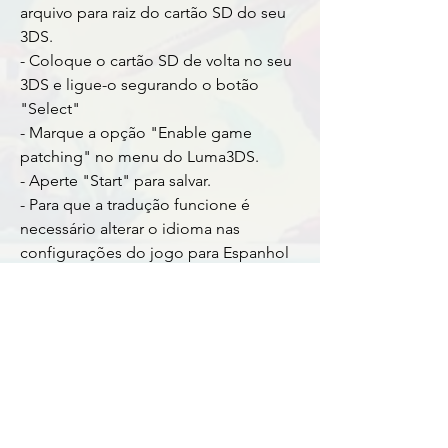
arquivo para raiz do cartão SD do seu 
3DS. 
- Coloque o cartão SD de volta no seu 
3DS e ligue-o segurando o botão 
"Select"
- Marque a opção "Enable game 
patching" no menu do Luma3DS.
- Aperte "Start" para salvar.
- Para que a tradução funcione é 
necessário alterar o idioma nas 
configurações do jogo para Espanhol 
ou Português
Download
drive.google.com
3DS - SteamWorld Dig 2 (EUR) -
PT-BR.zip